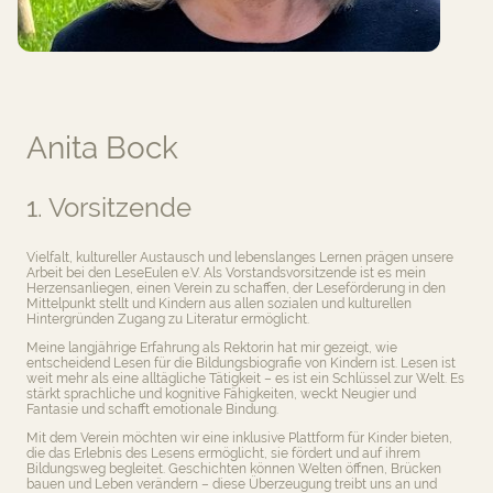
Anita Bock
1. Vorsitzende
Vielfalt, kultureller Austausch und lebenslanges Lernen prägen unsere
Arbeit bei den LeseEulen e.V. Als Vorstandsvorsitzende ist es mein
Herzensanliegen, einen Verein zu schaffen, der Leseförderung in den
Mittelpunkt stellt und Kindern aus allen sozialen und kulturellen
Hintergründen Zugang zu Literatur ermöglicht.
Meine langjährige Erfahrung als Rektorin hat mir gezeigt, wie
entscheidend Lesen für die Bildungsbiografie von Kindern ist. Lesen ist
weit mehr als eine alltägliche Tätigkeit – es ist ein Schlüssel zur Welt. Es
stärkt sprachliche und kognitive Fähigkeiten, weckt Neugier und
Fantasie und schafft emotionale Bindung.
Mit dem Verein möchten wir eine inklusive Plattform für Kinder bieten,
die das Erlebnis des Lesens ermöglicht, sie fördert und auf ihrem
Bildungsweg begleitet. Geschichten können Welten öffnen, Brücken
bauen und Leben verändern – diese Überzeugung treibt uns an und